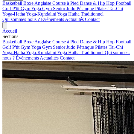
Basketball
Boxe Anglaise
Course à Pied
Danse & Hip Hop
Football
Golf
P'tit Gym Yoga
Gym Senior
Judo
Pétanque
Pilates
Tai-Chi
Yoga-Hatha
Yoga-Kundalini
Yoga Hatha Traditionnel
Qui sommes-nous ?
Événements
Actualités
Contact
Accueil
Sections
Basketball
Boxe Anglaise
Course à Pied
Danse & Hip Hop
Football
Golf
P'tit Gym Yoga
Gym Senior
Judo
Pétanque
Pilates
Tai-Chi
Yoga-Hatha
Yoga-Kundalini
Yoga Hatha Traditionnel
Qui sommes-
nous ?
Événements
Actualités
Contact